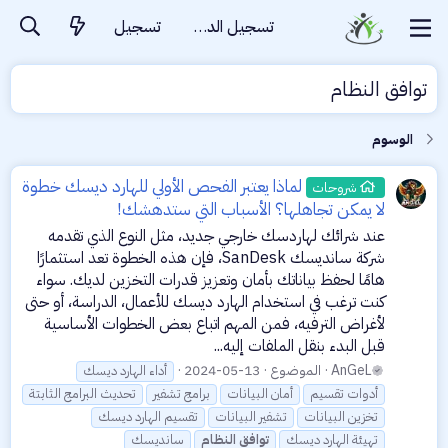
تسجيل الدخول
تسجيل
توافق النظام
الوسوم
لماذا يعتبر الفحص الأولي للهارد ديسك خطوة
شروحات
لا يمكن تجاهلها؟ الأسباب التي ستدهشك!
عند شرائك لهاردسك خارجي جديد، مثل النوع الذي تقدمه
شركة سانديسك SanDesk، فإن هذه الخطوة تعد استثمارًا
هامًا لحفظ بياناتك بأمان وتعزيز قدرات التخزين لديك. سواء
كنت ترغب في استخدام الهارد ديسك للأعمال، الدراسة، أو حتى
لأغراض الترفيه، فمن المهم اتباع بعض الخطوات الأساسية
قبل البدء بنقل الملفات إليه...
AnGeL
الموضوع
2024-05-13
أداء الهارد ديسك
أدوات تقسيم
أمان البيانات
برامج تشفير
تحديث البرامج الثابتة
تخزين البيانات
تشفير البيانات
تقسيم الهارد ديسك
تهيئة الهارد ديسك
توافق
النظام
سانديسك