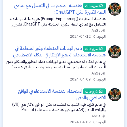
هندسة المحفزات في التفاعل مع نماذج
شروحات
اللغة الكبيرة مثل ChatGPT:
هندسة المحفزات (Prompt Engineering) هي عملية مهمة عند
التعامل مع نماذج اللغة الكبيرة الحديثة مثل ChatGPT. تشير إلى
صياغة الأسئلة أو المهام المقدمة لهذه النماذج بطريقة محددة
AnGeL
ومدروسة لضمان الحصول...
الردود
0
2024-04-12
دمج البيانات المنظمة وغير المنظمة في
شروحات
هندسة الاستدعاء: تحفيز الابتكار في الذكاء الاصطناعي
في عالم الذكاء الاصطناعي، تعتبر البيانات عماد التطور والابتكار. دمج
البيانات المنظمة وغير المنظمة يمثل خطوة محورية في هندسة
الاستدعاء، حيث يسهم بشكل كبير في تعزيز دقة وكفاءة النماذج
AnGeL
الذكائية. هذا...
الردود
0
2024-04-09
استخدام هندسة الاستدعاء في الواقع
شروحات
الافتراضي والمعزز
في عالم تتزايد فيه التقنيات المتقدمة مثل الواقع الافتراضي (VR)
والواقع المعزز (AR)، يبرز دور هندسة الاستدعاء (Prompt
Engineering) كعامل محوري يعزز التجارب التكنولوجية. هذه
AnGeL
التقنيات لا تتطور فقط...
الردود
0
2024-04-09