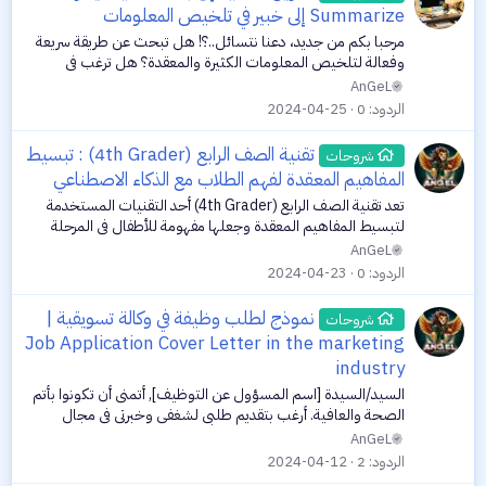
Summarize إلى خبير في تلخيص المعلومات
ز
مرحبا بكم من جديد، دعنا نتسائل..؟! هل تبحث عن طريقة سريعة
وفعالة لتلخيص المعلومات الكثيرة والمعقدة؟ هل ترغب في
الحصول على النقاط الرئيسية بسرعة كبيرة من مختلف المصادر؟ إذا
AnGeL
كانت الإجابة بنعم، فأنت...
الردود
0
2024-04-25
تقنية الصف الرابع (4th Grader) : تبسيط
شروحات
المفاهيم المعقدة لفهم الطلاب مع الذكاء الاصطناعي
تعد تقنية الصف الرابع (4th Grader) أحد التقنيات المستخدمة
لتبسيط المفاهيم المعقدة وجعلها مفهومة للأطفال في المرحلة
الابتدائية. تهدف هذه التقنية إلى توصيل المعلومات بطريقة سهلة
AnGeL
ومبسطة، مما يساعد...
الردود
0
2024-04-23
نموذج لطلب وظيفة في وكالة تسويقية |
شروحات
Job Application Cover Letter in the marketing
industry
السيد/السيدة [اسم المسؤول عن التوظيف], أتمنى أن تكونوا بأتم
الصحة والعافية. أرغب بتقديم طلبي لشغفي وخبرتي في مجال
التسويق ليكون ضمن فريقكم الرائع في وكالتكم المتميزة. أنا
AnGeL
[اسمك]، وأود أن أعبر عن...
الردود
2
2024-04-12