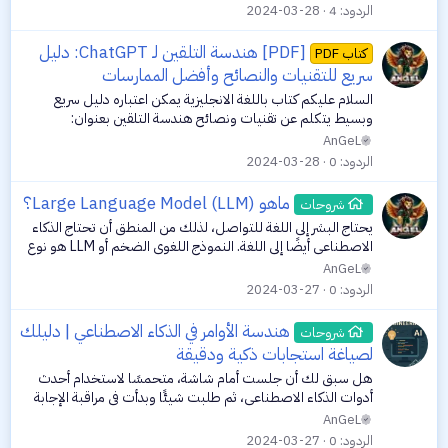
ضمن برمجياته - هندسة...
الردود
4
2024-03-28
[PDF] هندسة التلقين لـ ChatGPT: دليل
كتاب PDF
سريع للتقنيات والنصائح وأفضل الممارسات
السلام عليكم كتاب باللغة الانجليزية يمكن اعتباره دليل سريع
وبسيط يتكلم عن تقنيات ونصائح هندسة التلقين بعنوان:
PROMPT ENGINEERING FOR CHATGPTA QUICK GUIDE
AnGeL
TO TECHNIQUES, TIPS, AND BEST PRACTICES...
الردود
0
2024-03-28
ماهو Large Language Model (LLM)؟
شروحات
يحتاج البشر إلى اللغة للتواصل، لذلك من المنطق أن تحتاج الذكاء
الاصطناعي أيضًا إلى اللغة. النموذج اللغوي الضخم أو LLM هو نوع
من خوارزميات الذكاء الاصطناعي يعتمد على التعلم العميق وكميات
AnGeL
هائلة من...
الردود
0
2024-03-27
هندسة الأوامر في الذكاء الاصطناعي | دليلك
شروحات
لصياغة استجابات ذكية ودقيقة
هل سبق لك أن جلست أمام شاشة، متحمسًا لاستخدام أحدث
أدوات الذكاء الاصطناعي، ثم طلبت شيئًا وبدأت في مراقبة الإجابة
التي تظهر أمامك، لتكتشف أنها بعيدة كل البعد عما كنت تتوقعه؟
AnGeL
قد يكون هذا الشعور...
الردود
0
2024-03-27