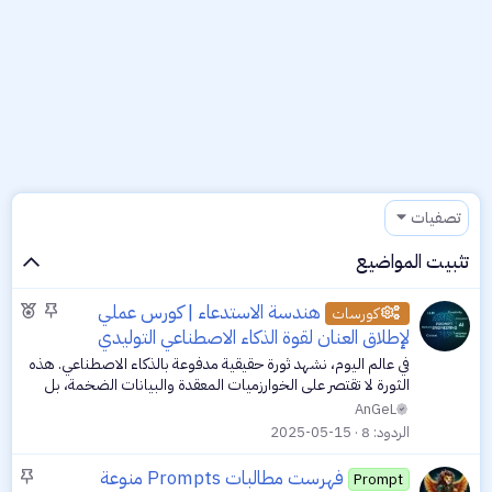
تصفيات
تثبيت المواضيع
م
م
هندسة الاستدعاء | كورس عملي
كورسات
ث
و
لإطلاق العنان لقوة الذكاء الاصطناعي التوليدي
ب
ض
في عالم اليوم، نشهد ثورة حقيقية مدفوعة بالذكاء الاصطناعي. هذه
ت
و
الثورة لا تقتصر على الخوارزميات المعقدة والبيانات الضخمة، بل
ع
تتجسد أيضًا في قوة الكلمات. نعم، الكلمات! فمن خلال فن توجيه
AnGeL
هذه الكلمات...
م
الردود
8
2025-05-15
م
م
فهرست مطالبات Prompts منوعة
ي
Prompt