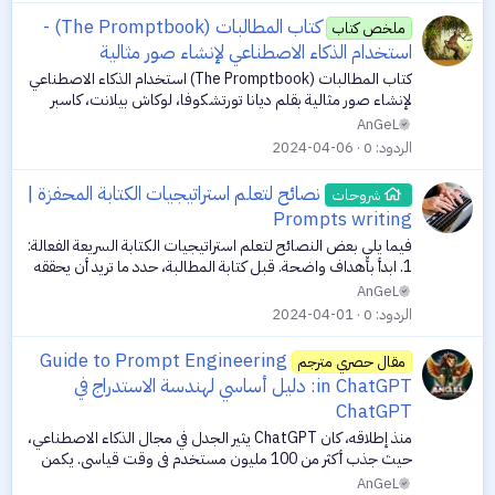
كتاب المطالبات (The Promptbook) -
ملخص كتاب
استخدام الذكاء الاصطناعي لإنشاء صور مثالية
كتاب المطالبات (The Promptbook) استخدام الذكاء الاصطناعي
لإنشاء صور مثالية بقلم ديانا تورتشكوفا، لوكاش بيلانت، كاسبر
بوريسيفيتش يقدم هذا الكتاب، المسمى "The Promptbook"،
AnGeL
دليلاً شاملاً لاستخدام...
الردود
0
2024-04-06
نصائح لتعلم استراتيجيات الكتابة المحفزة |
شروحات
Prompts writing
فيما يلي بعض النصائح لتعلم استراتيجيات الكتابة السريعة الفعالة:
1. ابدأ بأهداف واضحة. قبل كتابة المطالبة، حدد ما تريد أن يحققه
الذكاء الاصطناعي. هل تحتاج إلى إنشاء نص وتحليل ومساعدة في
AnGeL
الترميز وما...
الردود
0
2024-04-01
Guide to Prompt Engineering
مقال حصري مترجم
in ChatGPT: دليل أساسي لهندسة الاستدراج في
ChatGPT
منذ إطلاقه، كان ChatGPT يثير الجدل في مجال الذكاء الاصطناعي،
حيث جذب أكثر من 100 مليون مستخدم في وقت قياسي. يكمن
السر في أداء وتنوع ChatGPT المذهل في فن مدسوس برشاقة
AnGeL