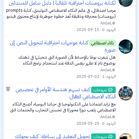
لكتابة برومبتات احترافية تلقائياً | دليل شامل للمبتدئين
مرحبا اصدقائي، في عالم الذكاء الاصطناعي التوليدي، كتابة prompts
(برومبتات) محترفة ودقيقة تُعد خطوة جوهرية لإنتاج محتوى فيديو
عالي الجودة وصور وأنيميشن مميزة. في هذا المقال، نشرح بطريقة
AnGeL
مبسطة...
الردود
0
2025-09-15
كتابة موجهات احترافية لتحويل النص إلى
ذكاء اصنطاعي
صورة
هل شعرت يومًا بالإحباط لأن الصورة التي تتخيلها في ذهنك
بوضوح تام لا تظهر بنفس الدقة عند استخدام برامج الذكاء
الاصطناعي؟ أنت لست وحدك. كلنا مررنا بتلك اللحظة المحبطة
AnGeL
التي تبدو فيها أفكارنا الرائعة...
الردود
1
2025-07-02
م
كيف تسهم هندسة الأوامر في تخصيص
شروحات
و
الذكاء الاصطناعي الفعّال
ض
مع تزايد اعتمادنا على التكنولوجيا في حياتنا اليومية، أصبح الذكاء
و
الاصطناعي يلعب دورًا محوريًا في تحسين التجارب والخدمات التي
ع
نتلقاها. تتصدر الهندسة المتقدمة للأوامر وتخصيص الذكاء
AnGeL
الاصطناعي هذه...
م
الردود
0
2024-05-25
م
تحويل التعقيد إلى بساطة: كيف يحولك
ي
شروحات