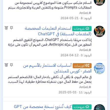
ث
ز
السلام عليكم، سيكون هذا الموضوع كفهرس لمجموعة من
ب
المطالبات Prompts متنوعة وباللغتين العربية والانجليزية، سيتم
تجميعها او كتابتها حسب الحاجة عندي استعمالي لها، سيتم فتح
ت
AnGeL
الموضوع للجميع لمشاركة...
الردود
8
2024-05-21
م
م
استخدام التعليمات المخصصة
شروحات
ث
و
(المقدمات المسبقة) في ChatGPT
ب
ض
إذا كنت مهتمًا باستخدام ChatGPT، النموذج اللغوي الضخم
ت
و
المطور من قبل شركة Anthropic، فمن المهم أن تكون على دراية
ع
بكيفية استخدام التعليمات المخصصة أو ما يُعرف بالمقدمات
AnGeL
المسبقة (Prompts). هذه الميزة...
م
الردود
0
2024-04-12
م
م
م
أساسيات الاستثمار بالأسهم من
ي
كورسات
ث
و
الصفر - كورس للمبتدئين
ز
ب
ض
في عالم اليوم، لا يكفي أن نكتفي بادخار المال؛ فالتضخم المستمر
ت
و
يجعل من حفظ المال دون تشغيله مخاطرة حقيقية. لهذا السبب،
ع
أصبح الاستثمار ضرورة، وليس رفاهية. ومن بين مجالات الاستثمار
AnGeL
الأكثر شعبية...
م
الردود
11
2025-05-03
م
ي
كيف تُنشئ نسخة مخصصة من GPT
شروحات
ز