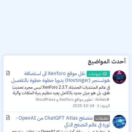
أحدث المواضيع
A
نقل موقع Xenforo الى استضافة
شروحات
r
هوتسنجر (Hostinger) يدويا خطوة خطوة بالتفصيل
t
في عالم المنتديات الحديثة، XenForo 2.3.7 ليس مجرد تحديث
i
تقني، بل هو جيل جديد بالكامل يعيد تنظيم بنية الملفات وآلية
c
التشغيل، ليمنحك أداءً أسرع واستقرارًا أعلى — لكنه بالمقابل
AnGeL
تطوير مواقع Xenforo و WordPress
يتطلب دقة في كل خطوة...
l
الردود
3
2025-10-24
e
A
متصفح ChatGPT Atlas من OpenAI -
تطبيقات
r
ثورة في عالم التصفح الذكي
t
في خطوة غير مسبوقة، أعلنت شركة OpenAI عن إطلاق متصفح