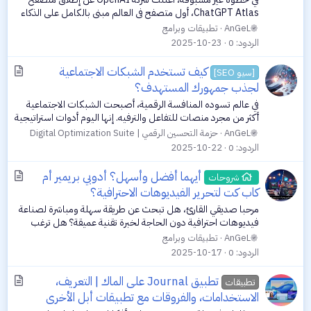
i
ChatGPT Atlas، أول متصفح في العالم مبني بالكامل على الذكاء
c
الاصطناعي التفاعلي، لم يعد التصفح مجرّد عملية بحث عن
AnGeL
تطبيقات وبرامج
المعلومات، بل أصبح تجربة ذكية...
l
الردود
0
2025-10-23
e
A
كيف تستخدم الشبكات الاجتماعية
[سيو SEO]
r
لجذب جمهورك المستهدف؟
t
في عالم تسوده المنافسة الرقمية، أصبحت الشبكات الاجتماعية
i
أكثر من مجرد منصات للتفاعل والترفيه. إنها اليوم أدوات استراتيجية
c
قادرة على تحديد مصير علامتك التجارية. إذا كنت صاحب موقع أو
AnGeL
حزمة التحسين الرقمي | Digital Optimization Suite
متجر إلكتروني،...
l
الردود
0
2025-10-22
e
A
أيهما أفضل وأسهل؟ أدوبي بريمير أم
شروحات
r
كاب كت لتحرير الفيديوهات الاحترافية؟
t
مرحبا صديقي القارئ، هل تبحث عن طريقة سهلة ومباشرة لصناعة
i
فيديوهات احترافية دون الحاجة لخبرة تقنية عميقة؟ هل ترغب
c
بمعرفة أي برامج المونتاج يوفر لك أدوات قوية مع سرعة وسهولة في
AnGeL
تطبيقات وبرامج
التعامل؟ هذا المقال...
l
الردود
0
2025-10-17
e
A
تطبيق Journal على الماك | التعريف،
تطبيقات
r
الاستخدامات، والفروقات مع تطبيقات أبل الأخرى
t