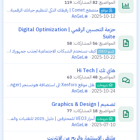
المواضيع
82
المشاركات
119
متصفح Comet | رفيقك الذكي لتنظيم حياتك الرقمية والعمل والإبداع
مواقع
AnGeL
2025-10-12
حزمة التحسين الرقمي | Digital Optimization
Suite
المواضيع
56
المشاركات
58
كيف تستخدم الشبكات الاجتماعية لجذب جمهورك المستهدف؟
[سيو SEO]
AnGeL
2025-10-22
هاي تك | Hi Tech
المواضيع
48
المشاركات
63
نقل موقع Xenforo الى استضافة هوتسنجر (Hostinger) يدويا خطوة خطوة بالتفصيل
شروحات
AnGeL
2025-10-24
تصميم | Graphics & Design
المواضيع
18
المشاركات
77
أسرار VEO3 للمحترفين | دليل 2025 للتقنيات والمفاهيم التي تتجاوز المطالبة الأساسية
شروحات
AnGeL
2025-07-10
ملتقى الاستثمار والربح من الانترنت