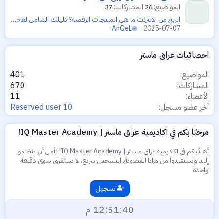
المواضيع
26
المشاركات
37
الربح من الانترنت
ما هي المنتجات الرقمية؟ دليلك الشامل لعام 2025 لاكتشاف عالمها المربح وأشهر أمثلتها
AnGeL
2025-07-07
احصائيات عراق ماستر
المواضيع
401
المشاركات
670
الأعضاء
11
آخر عضو مسجل
Reserved user 10
مرحبًا بكم في اكاديمية عراق ماستر | IQ Master Academy!
أهلاً بكم في اكاديمية عراق ماستر | IQ Master Academy! نأمل أن تنضموا
إلينا وتستفيدوا من مزايا العضوية. التسجيل سريع، لا يستغرق سوى دقيقة
واحدة.
تسجيل
12:51:40 م