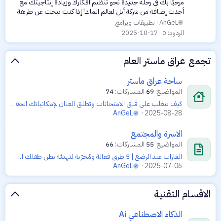
مرحبًا بك في رحلة جديدة نحو تنظيم أفكارك وزيادة إنتاجيتك مع
i
أحدث إضافة من شركة أبل لعالم الماك! إذا كنت تبحث عن طريقة
c
سهلة لتدوين يومياتك الشخصية أو تسجيل أحداث العمل المهمة،
AnGeL
تطبيقات وبرامج
أو حتى متابعة هواياتك...
l
الردود
0
2025-10-17
e
تجمع عراق ماستر العام
ساحة عراق ماستر
المواضيع
69
المشاركات
74
كيف تتغلب على قلق الامتحانات وتطلق العنان لإمكانياتك الحقيقية؟
AnGeL
2025-08-28
الاسرة والمجتمع
المواضيع
55
المشاركات
66
الغازات عند الرضع | 5 طرق فعالة ومُجرّبة لتهدئة بطن طفلك الصغير
AnGeL
2025-07-06
الاقسام التقنية
الذكاء الاصطناعي Ai