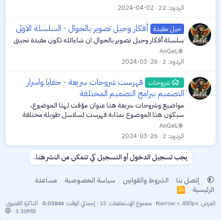
الردود
22
2024-04-02
أفكار وحيل تصوير بالجوال - السلسلة الاولى
حيل مفيدة
سلسلة أفكار وحيل تصوير بالجوال ان شاءالله تكون مفيدة تحيتي
AnGeL
الردود
2
2024-03-26
فهرست شروحات سريعة - خفايا واسرار
شروحات
التصميم ببرامج التصميم المختلفة
مواضيع وشروحات سريعة هذا عنوان مؤقت لهذا الموضوع،
سيكون هذا الموضوع بمثابة فهرست لسلاسل طويلة مختلفة
ومنوعة لفيديوهات قصيرة فيها تريكات وحيل وخفايا التصميم
AnGeL
ببرامج التصميم المختلفة، اضافة الى...
الردود
2
2024-03-26
يجب تسجيل الدخول أو التسجيل كي تتمكن من النشر هنا.
إتصل بنا
الشروط والقوانين
سياسة الخصوصية
مساعدة
الرئيسية
R
S
العرض
مجموع الإستعلامات
15
إجمالي الوقت
0.0384s
الذاكرة القصوى
S
3.30MB