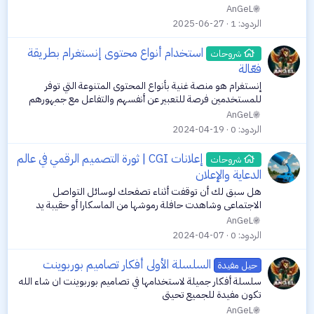
في عالم المحتوى الرقمي، أصبحت مقاطع الفيديو أكثر جذباً وانشاراً
AnGeL
على وسائل...
الردود
1
2025-06-27
استخدام أنواع محتوى إنستغرام بطريقة
شروحات
فعّالة
إنستغرام هو منصة غنية بأنواع المحتوى المتنوعة التي توفر
للمستخدمين فرصة للتعبير عن أنفسهم والتفاعل مع جمهورهم
بطرق مبتكرة وجذابة. سنتناول في هذا المقال شرحًا مفصلًا لأنواع
AnGeL
المحتوى المختلفة...
الردود
0
2024-04-19
إعلانات CGI | ثورة التصميم الرقمي في عالم
شروحات
الدعاية والإعلان
هل سبق لك أن توقفت أثناء تصفحك لوسائل التواصل
الاجتماعي وشاهدت حافلة رموشها من الماسكارا أو حقيبة يد
عملاقة تتجول في شوارع باريس وتساءلت، "هل هذا حقيقي؟". هذا
AnGeL
الشعور بالدهشة والارتباك هو بالضبط ما...
الردود
0
2024-04-07
السلسلة الأولى أفكار تصاميم بوربوينت
حيل مفيدة
سلسلة أفكار جميلة لاستخدامها في تصاميم بوربوينت ان شاء الله
تكون مفيدة للجميع تحيتي
AnGeL