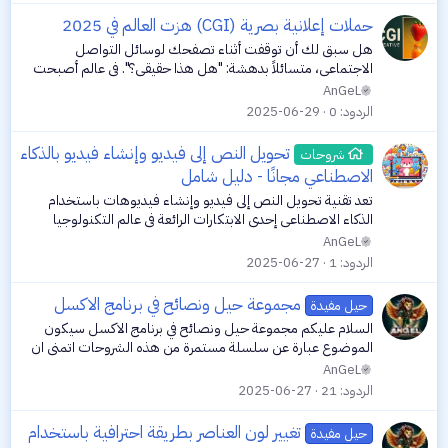
حملات إعلانية بصرية (CGI) هزت العالم في 2025
هل سبق لك أن توقفت أثناء تصفحك لوسائل التواصل
الاجتماعي، متسائلاً بدهشة: "هل هذا حقيقي؟". في عالم أصبحت
فيه تجاربنا اليومية ممتزجة بالعالم الرقمي، بات من الصعب التمييز
AnGeL
بين الواقع والخيال، خصوصًا...
الردود
0
2025-06-29
تحويل النص إلى فيديو وإنشاء فيديو بالذكاء
شروحات
الاصطناعي مجانًا - دليل شامل
تعد تقنية تحويل النص إلى فيديو وإنشاء فيديوهات باستخدام
الذكاء الاصطناعي إحدى الابتكارات الرائعة في عالم التكنولوجيا
الحديثة. تتيح لنا هذه التقنية تحويل النصوص المكتوبة إلى محتوى
AnGeL
مرئي مبتكر وجذاب،...
الردود
1
2025-06-27
مجموعة حيل ونصائح في برنامج الاكسل
حيل مفيدة
السلام عليكم مجموعة حيل ونصائح في برنامج الاكسل سيكون
الموضوع عبارة عن سلسلة مستمرة من هذه الشروحات اتمنى ان
تفيدني واياكم مودتي الفيديو الأول how to make bullet chart in
AnGeL
excel كيفية عمل رسم بياني...
الردود
21
2025-06-27
تغيير لون العناصر بطريقة احترافية باستخدام
حيل مفيدة