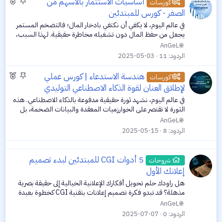
م
م
أساسيات الاستثمار بالأسهم من
كورسات
ث
و
الصفر - كورس للمبتدئين
ب
ض
في عالم اليوم، لا يكفي أن نكتفي بادخار المال؛ فالتضخم المستمر
ت
و
يجعل من حفظ المال دون تشغيله مخاطرة حقيقية. لهذا السبب،
ع
أصبح الاستثمار ضرورة، وليس رفاهية. ومن بين مجالات الاستثمار
AnGeL
الأكثر شعبية...
م
الردود
11
2025-05-03
م
م
م
هندسة الاستدعاء | كورس عملي
ي
كورسات
ث
و
لإطلاق العنان لقوة الذكاء الاصطناعي التوليدي
ز
ب
ض
في عالم اليوم، نشهد ثورة حقيقية مدفوعة بالذكاء الاصطناعي. هذه
ت
و
الثورة لا تقتصر على الخوارزميات المعقدة والبيانات الضخمة، بل
ع
تتجسد أيضًا في قوة الكلمات. نعم، الكلمات! فمن خلال فن توجيه
AnGeL
هذه الكلمات...
م
الردود
8
2025-05-15
م
ي
5 أدوات CGI للمبتدئين لبدء تصميم
شروحات
ز
إعلانك الأول
هل راودك حلم تحويل أفكارك الإعلانية الخيالية إلى حقيقة بصرية
مذهلة؟ قد تبدو فكرة تصميم إعلانات بتقنية CGI كخطوة بعيدة
ومعقدة، خاصة مع كل المصطلحات التقنية والبرامج التي تبدو
AnGeL
باهظة الثمن. لكن، ماذا...
الردود
0
2025-07-07