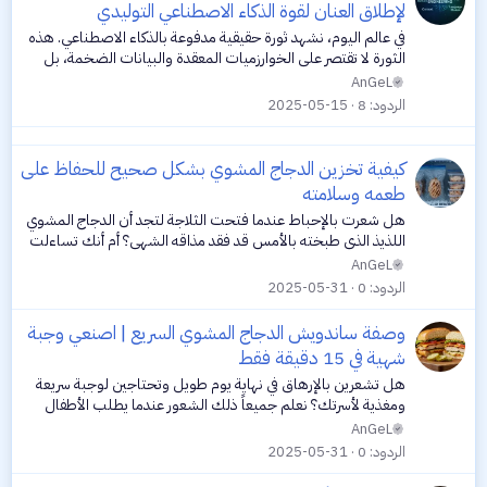
ث
و
لإطلاق العنان لقوة الذكاء الاصطناعي التوليدي
ز
ب
ض
في عالم اليوم، نشهد ثورة حقيقية مدفوعة بالذكاء الاصطناعي. هذه
ت
و
الثورة لا تقتصر على الخوارزميات المعقدة والبيانات الضخمة، بل
ع
تتجسد أيضًا في قوة الكلمات. نعم، الكلمات! فمن خلال فن توجيه
AnGeL
هذه الكلمات...
م
الردود
8
2025-05-15
م
ي
كيفية تخزين الدجاج المشوي بشكل صحيح للحفاظ على
ز
طعمه وسلامته
هل شعرت بالإحباط عندما فتحت الثلاجة لتجد أن الدجاج المشوي
اللذيذ الذي طبخته بالأمس قد فقد مذاقه الشهي؟ أم أنك تساءلت
عما إذا كان آمنًا للأكل بعد عدة أيام من التخزين؟ تخزين الدجاج
AnGeL
المشوي بشكل صحيح...
الردود
0
2025-05-31
وصفة ساندويش الدجاج المشوي السريع | اصنعي وجبة
شهية في 15 دقيقة فقط
هل تشعرين بالإرهاق في نهاية يوم طويل وتحتاجين لوجبة سريعة
ومغذية لأسرتك؟ نعلم جميعاً ذلك الشعور عندما يطلب الأطفال
العشاء وأنت تقفين أمام الثلاجة تبحثين عن حل سريع وصحي.
AnGeL
ساندويش الدجاج المشوي...
الردود
0
2025-05-31