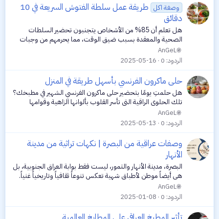
طريقة عمل سلطة الفتوش السريعة في 10
وصفة اكل
دقائق
هل تعلم أن 85% من الأشخاص يتجنبون تحضير السلطات
الصحية والمعقدة بسبب ضيق الوقت، مما يحرمهم من وجبات
مغذية ولذيذة؟ إذا كنت تبحث عن حل سحري يجمع بين السرعة،
AnGeL
المذاق الرائع، والفوائد الصحية، فقد وصلت...
الردود
0
2025-05-16
حلى ماكرون الفرنسي بأسهل طريقة في المنزل
هل حلمتِ يومًا بتحضير حلى ماكرون الفرنسي الشهير في مطبخك؟
تلك الحلوى الراقية التي تأسر القلوب بألوانها الزاهية وقوامها
المقرمش من الخارج والناعم من الداخل. قد تبدو معقدة، لكن مع
AnGeL
التوجيه الصحيح،...
الردود
0
2025-05-13
وصفات عراقية من البصرة | نكهات تراثية من مدينة
الأنهار
البصرة، مدينة الأنهار والتمور، ليست فقط بوابة العراق الجنوبية، بل
هي أيضاً موطن لأطباق شهية تعكس تنوعاً ثقافياً وتاريخياً غنياً.
بفضل موقعها الاستراتيجي على شط العرب، تأثرت البصرة بمجموعة
AnGeL
من...
الردود
0
2025-01-08
تأثير المطبخ العراقي على المطابخ العالمية