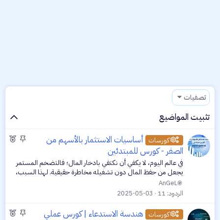
تصفيات
تثبيت المواضيع
م
م
أساسيات الاستثمار بالأسهم من
كورسات
ث
و
الصفر - كورس للمبتدئين
ب
ض
في عالم اليوم، لا يكفي أن نكتفي بادخار المال؛ فالتضخم المستمر
ت
و
يجعل من حفظ المال دون تشغيله مخاطرة حقيقية. لهذا السبب،
ع
أصبح الاستثمار ضرورة، وليس رفاهية. ومن بين مجالات الاستثمار
AnGeL
الأكثر شعبية...
م
الردود
11
2025-05-03
م
م
م
هندسة الاستدعاء | كورس عملي
ي
كورسات