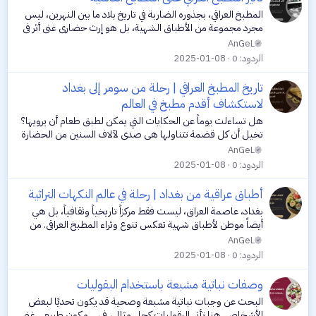
المطبخ العراقي، بجذوره الضاربة في تاريخ بلاد ما بين النهرين، ليس
مجرد مجموعة من الأطباق الشهية، بل هو إرث حضاري غني أثر في
العديد من المطابخ العالمية. من الألواح المسمارية التي وثقت
AnGeL
وصفات الطهي...
الردود
0
2025-01-08
تاريخ المطبخ العراقي | رحلة من سومر إلى بغداد
لاستكشاف أقدم مطبخ في العالم
هل تساءلت يوماً عن الحكايات التي يمكن لطبق طعام أن يرويها؟
تخيل أن كل قضمة تتناولها هي صدى لآلاف السنين من الحضارة
والتاريخ. في هذا المقال، سنأخذك في رحلة فريدة لاستكشاف تاريخ
AnGeL
المطبخ العراقي...
الردود
0
2025-01-08
أطباق عراقية من بغداد | رحلة في عالم النكهات التراثية
بغداد، عاصمة العراق، ليست فقط مركزاً تاريخياً وثقافياً، بل هي
أيضاً موطن لأطباق شهية تعكس تنوع وثراء المطبخ العراقي. من
الأطباق التقليدية التي تُحضر في المناسبات الخاصة إلى الأكلات
AnGeL
الشعبية التي...
الردود
0
2025-01-08
وصفات نباتية مشبعة باستخدام البقوليات
البحث عن وجبات نباتية مشبعة وصحية قد يكون تحديًا لبعض
الأشخاص. هنا تأتي البقوليات كحل مثالي، فهي مكون طبيعي غني