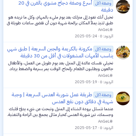
أسرع وصفة دجاج مشوي بالفرن في 20
وصفة اكل
دقيقة
تخيل أنك تعود إلى منزلك بعد يوم مليء بالمهام، وكل ما تريده هو
طبق لذيذ يملأ المكان برائحة شهية دون أن تقضي ساعات طويلة في
المطبخ. هنا تأتي طريقة عمل دجاج مشوي بالفرن في 20 دقيقة لتنقذ
AnGeL
الموقف! هذه...
الردود
0
2025-05-24
مكرونة بالكريمة والجبن السريعة | طبق شهي
وصفة اكل
يناسب الأمهات المشغولات في أقل من 30 دقيقة
تخيلي نفسك عائدة إلى المنزل بعد يوم طويل من العمل، والأطفال
جائعون ويطلبون الطعام بإلحاح. الوقت يمر بسرعة والضغط يزداد.
في هذه اللحظات، تحتاجين إلى وصفة سريعة ومُرضية للجميع.
AnGeL
المكرونة بالكريمة...
الردود
0
2025-05-19
طريقة عمل شوربة العدس السريعة | وجبة
وصفة اكل
شهية في دقائق دون نقع العدس
عندما تتسلل برودة الشتاء إلى المنزل وتبحث عن شيء يدفئ قلبك
وجسمك، تبرز شوربة العدس كخيار مثالي يجمع بين الراحة والتغذية.
قد تتذكرون تلك اللحظات العائلية الحميمة حول مائدة الطعام،
AnGeL
حيث تملأ رائحة...
الردود
0
2025-05-17