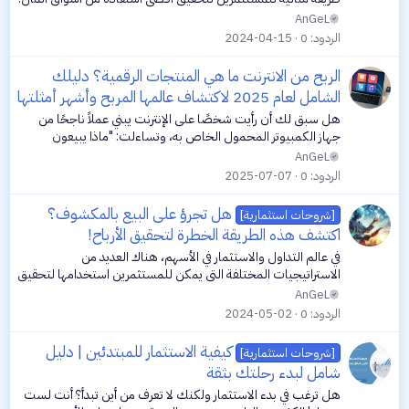
يمكن للأنظمة الآلية أن تتفوق على التداول اليدوي من حيث السرعة
AnGeL
والدقة...
الردود
0
2024-04-15
الربح من الانترنت
ما هي المنتجات الرقمية؟ دليلك
الشامل لعام 2025 لاكتشاف عالمها المربح وأشهر أمثلتها
هل سبق لك أن رأيت شخصًا على الإنترنت يبني عملاً ناجحًا من
جهاز الكمبيوتر المحمول الخاص به، وتساءلت: "ماذا يبيعون
بالضبط؟" إنهم لا يشحنون صناديق أو يخزنون بضائع. مرحبًا بك في
AnGeL
اقتصاد المعرفة، حيث...
الردود
0
2025-07-07
هل تجرؤ على البيع بالمكشوف؟
[شروحات استثمارية]
اكتشف هذه الطريقة الخطرة لتحقيق الأرباح!
في عالم التداول والاستثمار في الأسهم، هناك العديد من
الاستراتيجيات المختلفة التي يمكن للمستثمرين استخدامها لتحقيق
الأرباح. إحدى هذه الاستراتيجيات هي "البيع بالمكشوف" (Short
AnGeL
Selling)، وهي طريقة...
الردود
0
2024-05-02
كيفية الاستثمار للمبتدئين | دليل
[شروحات استثمارية]
شامل لبدء رحلتك بثقة
هل ترغب في بدء الاستثمار ولكنك لا تعرف من أين تبدأ؟ أنت لست