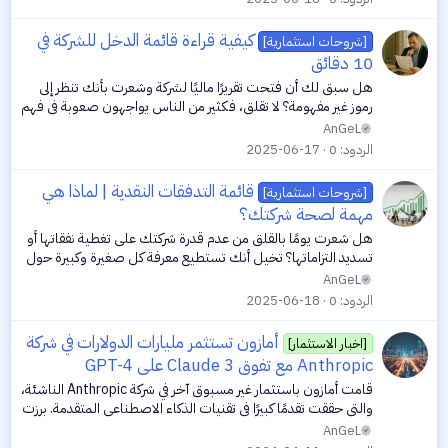
كيفية قراءة قائمة الدخل للشركة في
[شروحات استثمارية]
10 دقائق
هل سبق لك أن فتحت تقريرًا ماليًا لشركة وشعرت بأنك تنظر إلى
رموز غير مفهومة؟ لا تقلق، فكثير من الناس يواجهون صعوبة في فهم
قوائم الدخل للشركات، خاصة إذا لم يكن لديهم خلفية مالية. لكن
AnGeL
الخبر السار هو...
الردود
0
2025-06-17
قائمة التدفقات النقدية | لماذا هي
[شروحات استثمارية]
مهمة لصحة شركتك؟
هل شعرت يومًا بالقلق من عدم قدرة شركتك على تغطية نفقاتها أو
تسديد التزاماتها؟ تخيل أنك تستطيع معرفة كل صغيرة وكبيرة حول
حركة النقود في عملك، فتعرف متى تزدهر السيولة ومتى تحتاج إلى
AnGeL
خطط بديلة. في...
الردود
0
2025-06-18
أمازون تستثمر مليارات الدولارات في شركة
[اخبار الاستثمار]
Anthropic مع تفوق Claude 3 على GPT-4
قامت أمازون باستثمار غير مسبوق آخر في شركة Anthropic الناشئة،
والتي حققت تقدمًا كبيرًا في تقنيات الذكاء الاصطناعي المتقدمة. برزت
Anthropic، المعروفة بنموذجها الأساسي وروبوت الدردشة
AnGeL
Claude، كمنافس...