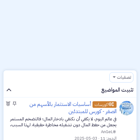
تصفيات
تثبيت المواضيع
م
م
أساسيات الاستثمار بالأسهم من
كورسات
ث
و
الصفر - كورس للمبتدئين
ب
ض
في عالم اليوم، لا يكفي أن نكتفي بادخار المال؛ فالتضخم المستمر
ت
و
يجعل من حفظ المال دون تشغيله مخاطرة حقيقية. لهذا السبب،
ع
أصبح الاستثمار ضرورة، وليس رفاهية. ومن بين مجالات الاستثمار
AnGeL
الأكثر شعبية...
م
الردود
11
2025-05-03