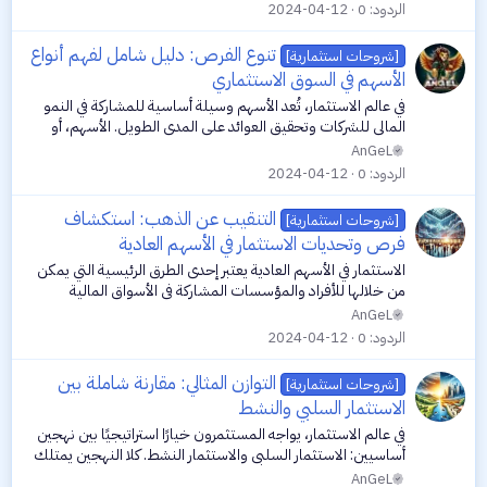
الاستثمار في...
الردود
0
2024-04-12
تنوع الفرص: دليل شامل لفهم أنواع
[شروحات استثمارية]
الأسهم في السوق الاستثماري
في عالم الاستثمار، تُعد الأسهم وسيلة أساسية للمشاركة في النمو
المالي للشركات وتحقيق العوائد على المدى الطويل. الأسهم، أو
حصص الملكية في الشركات، تأتي بأنواع مختلفة توفر فرصًا ومخاطر
AnGeL
متنوعة...
الردود
0
2024-04-12
التنقيب عن الذهب: استكشاف
[شروحات استثمارية]
فرص وتحديات الاستثمار في الأسهم العادية
الاستثمار في الأسهم العادية يعتبر إحدى الطرق الرئيسية التي يمكن
من خلالها للأفراد والمؤسسات المشاركة في الأسواق المالية
وتحقيق الربح من خلال تملك جزء من الشركات المدرجة. تُعرف
AnGeL
الأسهم العادية بأنها...
الردود
0
2024-04-12
التوازن المثالي: مقارنة شاملة بين
[شروحات استثمارية]
الاستثمار السلبي والنشط
في عالم الاستثمار، يواجه المستثمرون خيارًا استراتيجيًا بين نهجين
أساسيين: الاستثمار السلبي والاستثمار النشط. كلا النهجين يمتلك
خصائص ومزايا محددة ويناسب أنواعًا مختلفة من المستثمرين بناءً
AnGeL