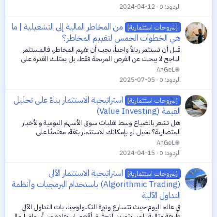
على...
الردود
0
2024-04-12
من المخاطر المالية إلى التشغيلية | ما
[شروحات استثمارية]
هي الخطوات الخمس لتقييم المخاطر؟
قبل أن تستثمر ريالاً واحداً، يجب أن تفهم المخاطر، فالمستثمر
الناجح لا يبحث عن الفرص المربحة فقط، بل يمتلك القدرة على
تقييم مدى صلابة الشركة وقدرتها على حماية نفسها من الكوارث.
AnGeL
هذا الدليل يشرح لك...
الردود
0
2025-07-05
استراتيجية الاستثمار بناءً على تحليل
[شروحات استثمارية]
القيمة (Value Investing)
هل تشعر بالضياع وسط تقلبات سوق الأسهم اليومية والأخبار
المتضاربة؟ تخيل لو بإمكانك الاستثمار بثقة، معتمدًا على
استراتيجية أثبتت نجاحها لعقود، بعيدًا عن ضجيج المضاربات
AnGeL
قصيرة الأجل. هذا هو جوهر...
الردود
0
2024-04-15
استراتيجية الاستثمار الآلي
[شروحات استثمارية]
(Algorithmic Trading) باستخدام البرمجيات وأنظمة
التداول الآلية
في عالم اليوم حيث تتسارع وتيرة التكنولوجيا، بات التداول الآلي
طريقة مثالية للمستثمرين لتحقيق أقصى استفادة من أسواق المال.