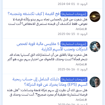
توفرت الفرصة،...
الردود
0
2024-04-01
فخ القيمة | كيف تكتشفه وتتجنبه؟
[شروحات استثمارية]
هل شعرت من قبل بالحماس تجاه سهم يبدو وكأنه فرصة لا
تعوض، فقط لتكتشف أن قيمته تستمر في الانخفاض؟ أنت لست
وحدك. هذا الإحساس المحبط هو بالضبط ما يحدث عندما تقع في
AnGeL
"فخ القيمة"، وهو ما سنساعدك على فهمه...
الردود
0
2025-06-15
5 مقاييس مالية قوية لفحص
[شروحات استثمارية]
الشركات وتجنب الأسهم الكارثية
هل شعرت يومًا بالقلق من أن استثماراتك التي كسبتها بعناء قد
تتبخر فجأة؟ لست وحدك، فالخوف من اختيار سهم سيء هو أكبر
عقبة تواجه الكثيرين. هذا الشعور بالتردد، والخوف من الضغط على
AnGeL
زر "شراء" لسهم قد...
الردود
0
2025-06-16
دليلك الشامل إلى حساب ربحية
[شروحات استثمارية]
السهم (EPS) وماذا يخبرك عن قوة الشركة؟
هل سبق لك أن نظرت إلى سهم شركة لامعة وتساءلت: "هل هذه
فرصة استثمارية حقيقية أم مجرد ضجيج؟". أنت لست وحدك في
هذا الشعور، فالكثيرون يجدون صعوبة في فك شيفرة الأرقام المالية
AnGeL
المنتشرة في التقارير...
الردود
0
2025-06-16