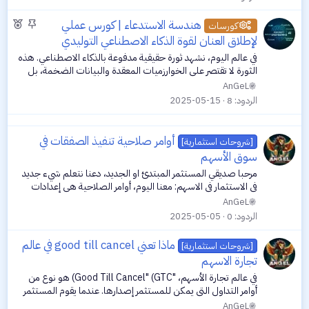
م
م
م
هندسة الاستدعاء | كورس عملي
ي
كورسات
ث
و
لإطلاق العنان لقوة الذكاء الاصطناعي التوليدي
ز
ب
ض
في عالم اليوم، نشهد ثورة حقيقية مدفوعة بالذكاء الاصطناعي. هذه
ت
و
الثورة لا تقتصر على الخوارزميات المعقدة والبيانات الضخمة، بل
ع
تتجسد أيضًا في قوة الكلمات. نعم، الكلمات! فمن خلال فن توجيه
AnGeL
هذه الكلمات...
م
الردود
8
2025-05-15
م
ي
أوامر صلاحية تنفيذ الصفقات في
[شروحات استثمارية]
ز
سوق الأسهم
مرحبا صديقي المستثمر المبتدئ او الجديد، دعنا نتعلم شيء جديد
في الاستثمار في الاسهم: معنا اليوم، أوامر الصلاحية هي إعدادات
تحدد مدة بقاء أمر الشراء أو البيع نشطًا في السوق قبل أن يُنفّذ أو
AnGeL
يُلغى...
الردود
0
2025-05-05
ماذا تعني good till cancel في عالم
[شروحات استثمارية]
تجارة الاسهم
في عالم تجارة الأسهم، "Good Till Cancel" (GTC) هو نوع من
أوامر التداول التي يمكن للمستثمر إصدارها. عندما يقوم المستثمر
بإصدار أمر GTC، فإنه يعني أنه يرغب في تنفيذ الأمر على الفور إذا
AnGeL