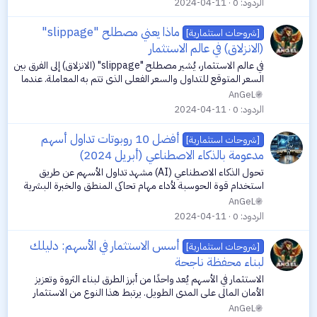
الردود
0
2024-04-11
ماذا يعني مصطلح "slippage"
[شروحات استثمارية]
(الانزلاق) في عالم الاستثمار
في عالم الاستثمار، يُشير مصطلح "slippage" (الانزلاق) إلى الفرق بين
السعر المتوقع للتداول والسعر الفعلي الذي تتم به المعاملة. عندما
يكون هناك slippage، فإن التاجر أو المستثمر قد يتعرض لتنفيذ
AnGeL
صفقة...
الردود
0
2024-04-11
أفضل 10 روبوتات تداول أسهم
[شروحات استثمارية]
مدعومة بالذكاء الاصطناعي (أبريل 2024)
تحول الذكاء الاصطناعي (AI) مشهد تداول الأسهم عن طريق
استخدام قوة الحوسبة لأداء مهام تحاكي المنطق والخبرة البشرية
على مستوى متقدم للغاية. يؤدي الذكاء الاصطناعي والتعلم الآلي
AnGeL
(ML) إلى تقليل الأخطاء...
الردود
0
2024-04-11
أسس الاستثمار في الأسهم: دليلك
[شروحات استثمارية]
لبناء محفظة ناجحة
الاستثمار في الأسهم يُعد واحدًا من أبرز الطرق لبناء الثروة وتعزيز
الأمان المالي على المدى الطويل. يرتبط هذا النوع من الاستثمار
بشراء حصص في شركات عامة، وبالتالي امتلاك جزء منها. يُتيح
AnGeL