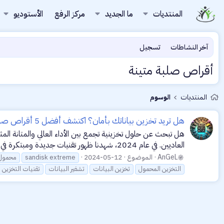
المنتديات
ما الجديد
مركز الرفع
الأستوديو
آخر النشاطات
تسجيل
أقراص صلبة متينة
المنتديات
الوسوم
هل تريد تخزين بياناتك بأمان؟ اكتشف أفضل 5 أقراص صلبة خارجية لعام 2024!
هل تبحث عن حلول تخزينية تجمع بين الأداء العالي والمتانة الم
العاديين. في عام 2024، شهدنا ظهور تقنيات جديدة ومبتكرة في عالم الأقراص الصلبة الخارجية التي تعد بتحسين...
AnGeL
الموضوع
2024-05-12
sandisk extreme
ssd محمو
التخزين المحمول
تخزين البيانات
تشفير البيانات
تقنيات التخزين