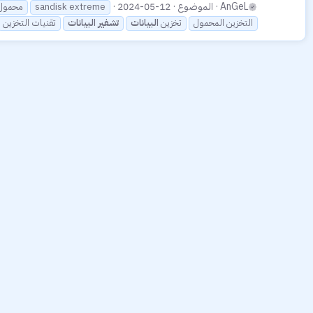
AnGeL
الموضوع
2024-05-12
sandisk extreme
ssd محمو
التخزين المحمول
تخزين
البيانات
تشفير
البيانات
تقنيات التخزين