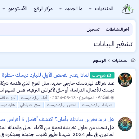
المنتديات
ما الجديد
مركز الرفع
الأستوديو
آخر النشاطات
تسجيل
تشفير البيانات
المنتديات
الوسوم
لماذا يعتبر الفحص الأولي للهارد ديسك خطوة
شروحات
ديسك للأعمال، الدراسة، أو حتى لأغراض الترفيه، فمن المهم اتب
AnGeL
الموضوع
2024-05-13
أداء الهارد ديسك
أدوات تقس
صيانة الهارد ديسك
فحص الهارد ديسك
نسخ احتياطي
هارد ديس
هل تريد تخزين بياناتك بأمان؟ اكتشف أفضل 5 أقراص صلبة خارجية لعام 2024!
هل تبحث عن حلول تخزينية تجمع بين الأداء العالي والمتانة الم
العاديين. في عام 2024، شهدنا ظهور تقنيات جديدة ومبتكرة في عالم الأقراص الصلبة الخارجية التي تعد بتحسين...