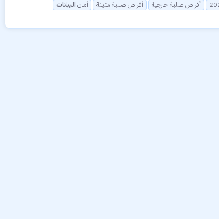
أقراص صلبة خارجية
أقراص صلبة متينة
أمان
البيانات