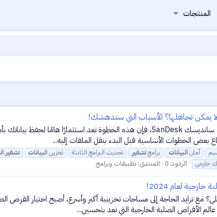
المنتجات
 لا يمكن تجاهلها؟ الأسباب التي ستدهشك!
عند شرائك لهاردسك خارجي جديد، مثل النوع الذي تقدمه شركة سانديسك SanDesk، فإن هذه ا
اع بعض الخطوات الأساسية قبل البدء بنقل الملفات إليه...
يم
أمان
البيانات
برامج
تشفير
تحديث البرامج الثابتة
تخزين
البيانات
تشفير
ال
الردود: 0
المنتدى:
تطبيقات وبرامج
ك خارجي
ثلى؟ مع تزايد الحاجة إلى مساحات تخزينية أكبر وأسرع، أصبح اختيار القرص ا