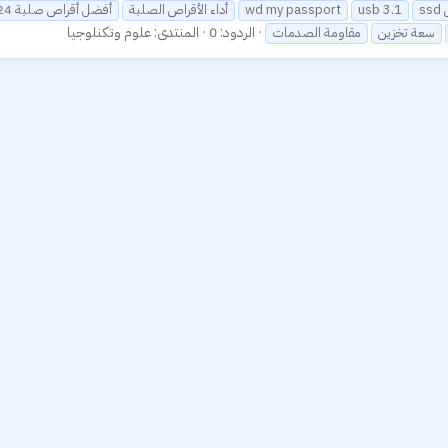
ل
usb 3.1
wd my passport
أداء الأقراص الصلبة
أفضل أقراص صلبة 2024
الردود: 0
المنتدى:
علوم وتكنلوجيا
سعة تخزين
مقاومة الصدمات