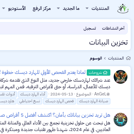
المنتديات
ما الجديد
مركز الرفع
الأستوديو
آخر النشاطات
تسجيل
تخزين البيانات
المنتديات
الوسوم
لماذا يعتبر الفحص الأولي للهارد ديسك خطوة
شروحات
ديسك للأعمال، الدراسة، أو حتى لأغراض الترفيه، فمن المهم اتب
AnGeL
الموضوع
2024-05-13
أداء الهارد ديسك
أدوات تقس
صيانة الهارد ديسك
فحص الهارد ديسك
نسخ احتياطي
هارد ديس
هل تريد تخزين بياناتك بأمان؟ اكتشف أفضل 5 أقراص صلبة خارجية لعام 2024!
هل تبحث عن حلول تخزينية تجمع بين الأداء العالي والمتانة الم
العاديين. في عام 2024، شهدنا ظهور تقنيات جديدة ومبتكرة في عالم الأقراص الصلبة الخارجية التي تعد بتحسين...