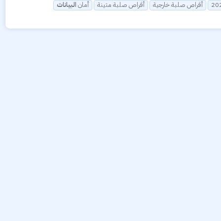
أقراص صلبة خارجية
أقراص صلبة متينة
أمان
البيانات