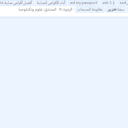
ل
usb 3.1
wd my passport
أداء الأقراص الصلبة
أفضل أقراص صلبة 2024
الردود: 0
المنتدى:
علوم وتكنلوجيا
سعة
تخزين
مقاومة الصدمات