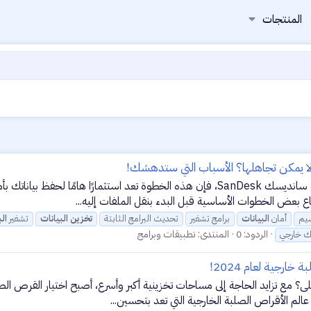
المنتجات
 لا يمكن تجاهلها؟ الأسباب التي ستدهشك!
عند شرائك لهاردسك خارجي جديد، مثل النوع الذي تقدمه شركة سانديسك SanDesk، فإن هذه ا
اع بعض الخطوات الأساسية قبل البدء بنقل الملفات إليه...
يم
أمان
البيانات
برامج تشفير
تحديث البرامج الثابتة
تخزين
البيانات
تشفير
ال
الردود: 0
المنتدى:
تطبيقات وبرامج
ك خارجي
ثلى؟ مع تزايد الحاجة إلى مساحات تخزينية أكبر وأسرع، أصبح اختيار القرص ا