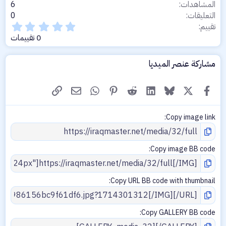
المشاهدات
6
التعليقات
0
0
تقييم
.
0 تقييمات
0
0
ن
مشاركة عنصر الميديا
ج
و
X
فيسبوك
Bluesky
LinkedIn
Reddit
Pinterest
WhatsApp
الرابط
البريد الإلكتروني
م
Copy image link
Copy image BB code
Copy URL BB code with thumbnail
Copy GALLERY BB code