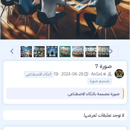
ي
ا
ا
ل
ل
س
ت
صورة 7
ا
ا
ا
2024-04-28
AnGeL
ب
ل
الذكاء الاصطناعي
ل
ق
ي
تصميم صورة
و
س
صورة مصممة بالذكاء الاصطناعي.
و
م
لا توجد تعليقات لعرضها.