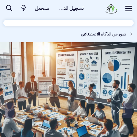
تسجيل الدخول
تسجيل
صور من الذكاء الاصطناعي
ا
ل
ت
ا
ل