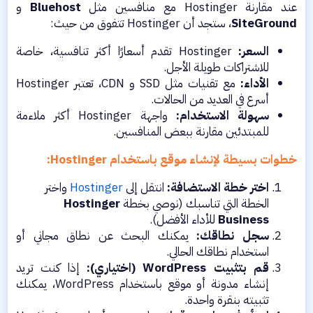
عند مقارنة Hostinger مع منافسين مثل
Bluehost
و
SiteGround
، ستجد أن Hostinger تتفوق من حيث:​
السعر:
Hostinger تقدم أسعارًا أكثر تنافسية، خاصة
للاشتراكات طويلة الأجل.​
الأداء:
مع تقنيات مثل SSD و CDN، تعتبر Hostinger
أسرع في العديد من الحالات.​
سهولة الاستخدام:
واجهة Hostinger أكثر ملاءمة
للمبتدئين مقارنة ببعض المنافسين.​
خطوات بسيطة لإنشاء موقع باستخدام Hostinger:
اختر خطة الاستضافة:
انتقل إلى
Hostinger
واختر
الخطة التي تناسبك (نوصي بخطة
Hostinger
Business
للأداء الأفضل).
سجل نطاقك:
يمكنك البحث عن نطاق مجاني أو
استخدام نطاقك الحالي.​
قم بتثبيت WordPress (اختياري):
إذا كنت تريد
إنشاء مدونة أو موقع باستخدام WordPress، يمكنك
تثبيته بنقرة واحدة.​