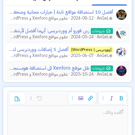
أفضل 10 استضافة مواقع ثابتة | خيارات مجانية ومنخفضة التكلفة في عام 2025
AnGeL
2024-08-12
تطوير مواقع Xenforo و WordPress
زين فورو أم ووردبريس: أيهما أفضل لأرشفة جوجل؟
شروحات
AnGeL
2024-05-24
تطوير مواقع Xenforo و WordPress
أفضل 5 إضافات ووردبريس لتسريع موقعك في 2025
[ووردبريس | WordPress]
AnGeL
2025-06-07
تطوير مواقع Xenforo و WordPress
نقل موقع Xenforo الى استضافة هوتسنجر (Hostinger) يدويا خطوة خطوة بالتفصيل
شروحات
AnGeL
2025-10-24
تطوير مواقع Xenforo و WordPress
غامق
مائل
خيارات إضافية...
إدراج رابط
إدراج صورة
خيارات إضافية...
تراجع
خيارات إضافية...
معاينة
محاذاة لليسار
9
حفظ المسودة
قائمة مرتبة
Normal
أكتب ردك...
Arial
إعادة
الإبتسامات
حجم الخط
إقتباس
تبديل الـ BB code
ميديا
لون النص
إزالة التنسيق
عائلة الخط
قائمة
المسودات
إدراج جدول
المحاذاة
كود
محتوى مخفي
مشطوب
Insert horizontal line
مسطر
Paragraph format
كود مضمن
نص مخفي مضمن
10
حذف المسودة
توسيط
Heading 1
Book Antiqua
قائمة غير مرتبة
12
Courier New
محاذاة لليمين
مسافة بادئة
Heading 2