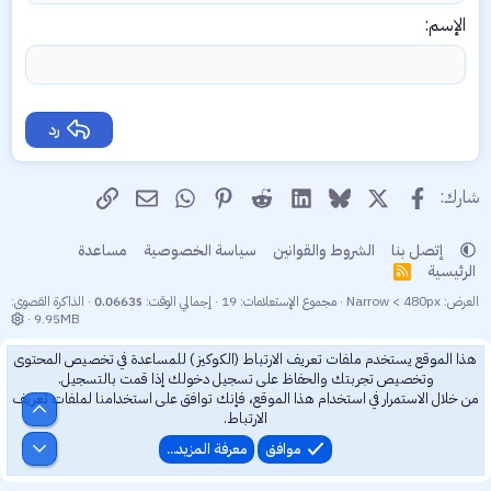
15
Georgia
Justify text
إزالة المسافة البادئة
الإسم
Heading 3
18
Tahoma
22
Times New Roman
26
Trebuchet MS
رد
Verdana
X
فيسبوك
Bluesky
LinkedIn
Reddit
Pinterest
WhatsApp
الرابط
البريد الإلكتروني
شارك:
إتصل بنا
الشروط والقوانين
سياسة الخصوصية
مساعدة
الرئيسية
R
S
العرض
مجموع الإستعلامات
19
إجمالي الوقت
0.0663s
الذاكرة القصوى
S
9.95MB
هذا الموقع يستخدم ملفات تعريف الارتباط (الكوكيز ) للمساعدة في تخصيص المحتوى
وتخصيص تجربتك والحفاظ على تسجيل دخولك إذا قمت بالتسجيل.
من خلال الاستمرار في استخدام هذا الموقع، فإنك توافق على استخدامنا لملفات تعريف
أعلى
الارتباط.
أسفل
موافق
معرفة المزيد...