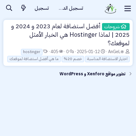
تسجيل الدخول
تسجيل
أفضل استضافة لعام 2023 و 2024 و
شروحات
2025 | لماذا Hostinger هي الخيار الأمثل
لموقعك؟
ب
ت
ا
ا
ا
405
0
2025-01-12
AnGeL
hostinger
ا
ا
ل
ل
ل
اختيار الاستضافة المناسبة
خصم 20%
ما هي أفضل استضافة لموقعك
د
ر
ر
م
و
ئ
ي
د
ش
س
تطوير مواقع Xenforo و WordPress
ا
خ
و
ا
و
ل
ا
د
ه
م
م
ل
د
و
ب
ا
ض
د
ت
و
ء
ع