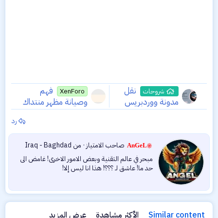
نقل
فهم
شروحات
XenForo
مدونة ووردبريس
وصيانة مظهر منتداك
باحترافية | تجنب
| دليل المبتدئين
رد
أخطاء SEO الشائعة
للقوالب القديمة
وتحديث الستايلات في
ك
صاحب الامتياز
·
من
Iraq - Baghdad
زين فورو
AnGeL
ت
مبحر في عالم التقنية وبعض الامور الاخرى! غامض الى
ب
حد ما! عاشق لـ ؟؟؟! هذا انا ليس إلا!
ب
و
ا
س
ط
Similar content
الأكثر مشاهدة
عرض المزيد
ة