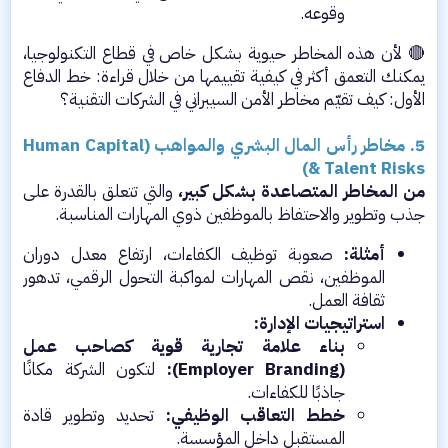
وقوعه.​
🔴 لأن هذه المخاطر حيوية بشكل خاص في قطاع التكنولوجيا،
يمكنك التعمق أكثر في كيفية تقييمها من خلال قراءة: خط الدفاع
الأول: كيف تقيّم مخاطر الأمن السيبراني في الشركات التقنية؟
5. مخاطر رأس المال البشري والمواهب (Human Capital
& Talent Risks)
من المخاطر المتصاعدة بشكل كبير،
والتي تتعلق بالقدرة على
جذب وتطوير والاحتفاظ بالموظفين ذوي المهارات المناسبة.​
أمثلة:
صعوبة توظيف الكفاءات، ارتفاع معدل دوران
الموظفين، نقص المهارات لمواكبة التحول الرقمي، تدهور
ثقافة العمل.​
استراتيجيات الإدارة:
بناء علامة تجارية قوية كصاحب عمل
(Employer Branding):
لتكون الشركة مكانًا
جاذبًا للكفاءات.​
خطط التعاقب الوظيفي:
تحديد وتطوير قادة
المستقبل داخل المؤسسة.​