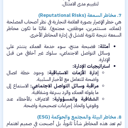
لتقييم مدى الامتثال.​
7. مخاطر السمعة (Reputational Risks)
هي خطر الإضرار بصورة العلامة التجارية في نظر أصحاب المصلحة
(عملاء، مستثمرين، موظفين، مجتمع). غالبًا ما تكون مخاطر
السمعة نتيجة ثانوية لفشل في إدارة المخاطر الأخرى.​
أمثلة:
فضيحة منتج، سوء خدمة العملاء ينتشر على
وسائل التواصل الاجتماعي، سلوك غير أخلاقي من قبل
الإدارة.​
استراتيجيات الإدارة:
إدارة الأزمات الاستباقية:
وجود خطة اتصال
واضحة للتعامل مع الأخبار السلبية.​
مراقبة وسائل التواصل الاجتماعي:
الاستماع إلى
ما يقوله العملاء والرد بسرعة وشفافية.​
الشفافية والمسؤولية:
الاعتراف بالأخطاء عند
وقوعها واتخاذ إجراءات تصحيحية واضحة.​
8. مخاطر البيئة والمجتمع والحوكمة (ESG)
لم تعد هذه المخاطر شأناً ثانوياً، بل أصبحت في صميم اهتمام