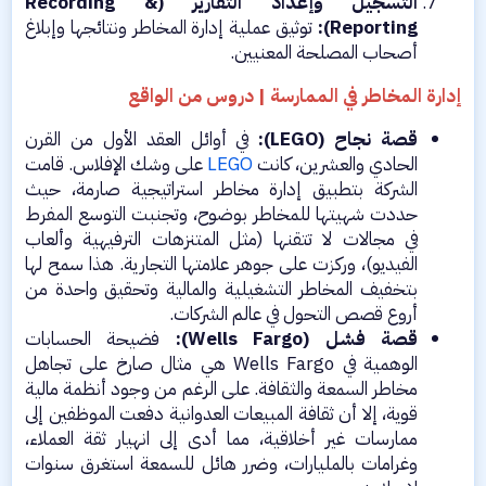
التسجيل وإعداد التقارير (Recording &
Reporting):
توثيق عملية إدارة المخاطر ونتائجها وإبلاغ
أصحاب المصلحة المعنيين.​
إدارة المخاطر في الممارسة | دروس من الواقع
قصة نجاح (LEGO):
في أوائل العقد الأول من القرن
الحادي والعشرين، كانت
LEGO
على وشك الإفلاس. قامت
الشركة بتطبيق إدارة مخاطر استراتيجية صارمة، حيث
حددت شهيتها للمخاطر بوضوح، وتجنبت التوسع المفرط
في مجالات لا تتقنها (مثل المتنزهات الترفيهية وألعاب
الفيديو)، وركزت على جوهر علامتها التجارية. هذا سمح لها
بتخفيف المخاطر التشغيلية والمالية وتحقيق واحدة من
أروع قصص التحول في عالم الشركات.​
قصة فشل (Wells Fargo):
فضيحة الحسابات
الوهمية في Wells Fargo هي مثال صارخ على تجاهل
مخاطر السمعة والثقافة. على الرغم من وجود أنظمة مالية
قوية، إلا أن ثقافة المبيعات العدوانية دفعت الموظفين إلى
ممارسات غير أخلاقية، مما أدى إلى انهيار ثقة العملاء،
وغرامات بالمليارات، وضرر هائل للسمعة استغرق سنوات