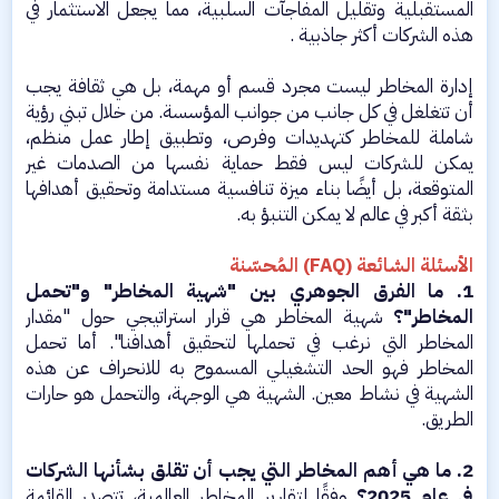
المستقبلية وتقليل المفاجآت السلبية، مما يجعل الاستثمار في
هذه الشركات أكثر جاذبية .
إدارة المخاطر ليست مجرد قسم أو مهمة، بل هي ثقافة يجب
أن تتغلغل في كل جانب من جوانب المؤسسة. من خلال تبني رؤية
شاملة للمخاطر كتهديدات وفرص، وتطبيق إطار عمل منظم،
يمكن للشركات ليس فقط حماية نفسها من الصدمات غير
المتوقعة، بل أيضًا بناء ميزة تنافسية مستدامة وتحقيق أهدافها
بثقة أكبر في عالم لا يمكن التنبؤ به.
الأسئلة الشائعة (FAQ) المُحسّنة
1. ما الفرق الجوهري بين "شهية المخاطر" و"تحمل
المخاطر"؟
شهية المخاطر هي قرار استراتيجي حول "مقدار
المخاطر التي نرغب في تحملها لتحقيق أهدافنا". أما تحمل
المخاطر فهو الحد التشغيلي المسموح به للانحراف عن هذه
الشهية في نشاط معين. الشهية هي الوجهة، والتحمل هو حارات
الطريق.
2. ما هي أهم المخاطر التي يجب أن تقلق بشأنها الشركات
في عام 2025؟
وفقًا لتقارير المخاطر العالمية، تتصدر القائمة