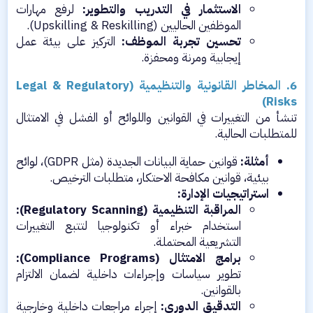
الاستثمار في التدريب والتطوير:
لرفع مهارات
الموظفين الحاليين (Upskilling & Reskilling).​
تحسين تجربة الموظف:
التركيز على بيئة عمل
إيجابية ومرنة ومحفزة.​
6. المخاطر القانونية والتنظيمية (Legal & Regulatory
Risks)
تنشأ من التغييرات في القوانين واللوائح أو الفشل في الامتثال
للمتطلبات الحالية.​
أمثلة:
قوانين حماية البيانات الجديدة (مثل GDPR)، لوائح
بيئية، قوانين مكافحة الاحتكار، متطلبات الترخيص.​
استراتيجيات الإدارة:
المراقبة التنظيمية (Regulatory Scanning):
استخدام خبراء أو تكنولوجيا لتتبع التغييرات
التشريعية المحتملة.​
برامج الامتثال (Compliance Programs):
تطوير سياسات وإجراءات داخلية لضمان الالتزام
بالقوانين.​
التدقيق الدوري:
إجراء مراجعات داخلية وخارجية