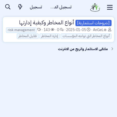
تسجيل الدخول
تسجيل
أنواع المخاطر وكيفية إدارتها
[شروحات استثمارية]
ب
ت
ا
ا
ا
143
0
2025-01-05
AnGeL
risk management
ا
ا
ل
ل
ل
أنواع المخاطر التي تواجه المؤسسات
إدارة المخاطر
تقليل المخاطر
د
ر
ر
م
و
ئ
ي
د
ش
س
ملتقى الاستثمار والربح من الانترنت
ا
خ
و
ا
و
ل
ا
د
ه
م
م
ل
د
و
ب
ا
ض
د
ت
و
ء
ع