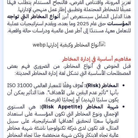
تعزيز المرونة، واقتناص الفرص، فالنجاح المستدام يتطلب فهمًا
عميقًا للمخاطر المحتملة وتطبيق إطار عمل منهجي لإدارتها.
هذا الدليل الشامل سيستعرض أبرز
أنواع المخاطر التي تواجه
المؤسسات
حتى عام 2025 وما بعده، ويقدم استراتيجيات عملية
للتعامل معها، مستندًا إلى أطر عمل عالمية ودراسات حالة واقعية.
مفاهيم أساسية في إدارة المخاطر
قبل الخوض في أنواع المخاطر، من الضروري فهم بعض
المصطلحات الأساسية التي تشكل لغة إدارة المخاطر الحديثة:​
المخاطر (Risk):
تُعرّف وفقًا للمعيار العالمي ISO 31000
بأنها "تأثير عدم اليقين على الأهداف". هذا التأثير يمكن أن
يكون سلبيًا (تهديد) أو إيجابيًا (فرصة).​
شهية المخاطر (Risk Appetite):
هي المستوى
الإجمالي ونوع المخاطر التي تكون المؤسسة على استعداد
لقبولها سعيًا لتحقيق أهدافها الاستراتيجية، على سبيل
المثال، قد تكون لدى شركة تكنولوجيا ناشئة شهية مخاطر
عالية تجاه الابتكار ولكن شهية منخفضة جدًا تجاه المخاطر