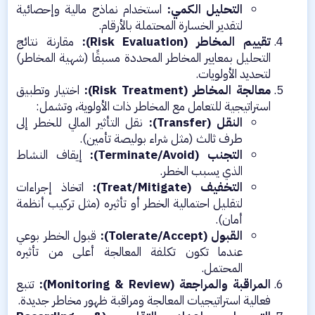
التحليل الكمي:
استخدام نماذج مالية وإحصائية
لتقدير الخسارة المحتملة بالأرقام.​
تقييم المخاطر (Risk Evaluation):
مقارنة نتائج
التحليل بمعايير المخاطر المحددة مسبقًا (شهية المخاطر)
لتحديد الأولويات.​
معالجة المخاطر (Risk Treatment):
اختيار وتطبيق
استراتيجية للتعامل مع المخاطر ذات الأولوية، وتشمل:​
النقل (Transfer):
نقل التأثير المالي للخطر إلى
طرف ثالث (مثل شراء بوليصة تأمين).​
التجنب (Terminate/Avoid):
إيقاف النشاط
الذي يسبب الخطر.​
التخفيف (Treat/Mitigate):
اتخاذ إجراءات
لتقليل احتمالية الخطر أو تأثيره (مثل تركيب أنظمة
أمان).​
القبول (Tolerate/Accept):
قبول الخطر بوعي
عندما تكون تكلفة المعالجة أعلى من تأثيره
المحتمل.​
المراقبة والمراجعة (Monitoring & Review):
تتبع
فعالية استراتيجيات المعالجة ومراقبة ظهور مخاطر جديدة.​