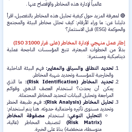
عالمياً لإدارة هذه المخاطر والإفصاح عنها .​
🔴 لمعرفة المزيد حول كيفية تحليل هذه المخاطر بالتفصيل، اقرأ
دليلنا عن: ما وراء الأرقام: كيف تحلل مخاطر البيئة والمجتمع
والحوكمة (ESG) قبل الاستثمار؟
إطار عمل منهجي لإدارة المخاطر (على غرار ISO 31000)
بدلاً من الخطوات المبعثرة، تتبع المؤسسات الناجحة عملية
ديناميكية ومستمرة:​
تحديد النطاق والسياق والمعايير:
فهم البيئة الداخلية
والخارجية للمؤسسة وتحديد شهية المخاطر.​
تحديد المخاطر (Risk Identification):
ما الذي
يمكن أن يحدث؟ استخدام العصف الذهني وقوائم
المراجعة وتحليل البيانات لتحديد المخاطر المحتملة.​
تحليل المخاطر (Risk Analysis):
فهم طبيعة الخطر
وتحديد مستوى تأثيره واحتمالية حدوثه. هنا يتم استخدام:​
التحليل النوعي:
استخدام
مصفوفة المخاطر
(Risk Matrix)
لتصنيف المخاطر (عالية،
متوسطة، منخفضة) بناءً على الخبرة.​