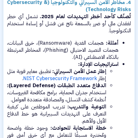
4. مخاطر الأمن السيبراني والتكنولوجيا (Cybersecurity &
Technology Risks)
تُصنّف كأحد أخطر التهديدات لعام 2025.
تشمل أي خطر
لفقدان مالي أو ضرر بالسمعة ناتج عن فشل أو إساءة استخدام
التكنولوجيا.​
أمثلة:
هجمات الفدية (Ransomware)، خرق البيانات،
هجمات التصيد الاحتيالي (Phishing)، المخاطر المرتبطة
بالذكاء الاصطناعي (AI).​
استراتيجيات الإدارة:
إطار عمل الأمن السيبراني:
تطبيق معايير قوية مثل
إطار
NIST Cybersecurity Framework
.​
الدفاع متعدد الطبقات (Layered Defense):
استخدام جدران الحماية، برامج مكافحة الفيروسات،
أنظمة كشف التسلل، والمصادقة متعددة العوامل.​
التوعية والتدريب:
تدريب الموظفين على كيفية
التعرف على التهديدات السيبرانية هو خط الدفاع
الأول والأهم.​
خطة الاستجابة للحوادث:
وجود خطة واضحة
ومُختبرة مسبقًا للتعامل مع أي خرق أمني فور