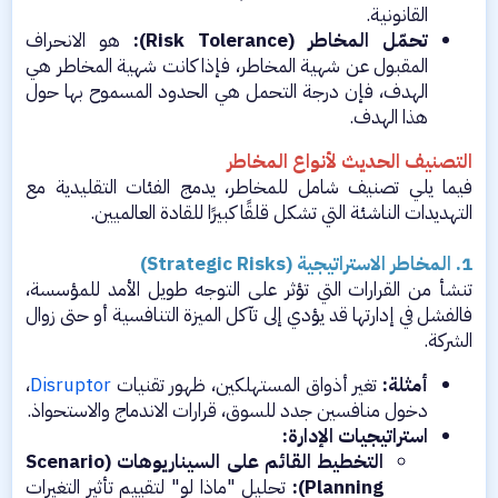
القانونية.​
تحمّل المخاطر (Risk Tolerance):
هو الانحراف
المقبول عن شهية المخاطر، فإذا كانت شهية المخاطر هي
الهدف، فإن درجة التحمل هي الحدود المسموح بها حول
هذا الهدف.​
التصنيف الحديث لأنواع المخاطر
فيما يلي تصنيف شامل للمخاطر، يدمج الفئات التقليدية مع
التهديدات الناشئة التي تشكل قلقًا كبيرًا للقادة العالميين.
1. المخاطر الاستراتيجية (Strategic Risks)
تنشأ من القرارات التي تؤثر على التوجه طويل الأمد للمؤسسة،
فالفشل في إدارتها قد يؤدي إلى تآكل الميزة التنافسية أو حتى زوال
الشركة.​
أمثلة:
تغير أذواق المستهلكين، ظهور تقنيات
Disruptor
،
دخول منافسين جدد للسوق، قرارات الاندماج والاستحواذ.​
استراتيجيات الإدارة:
التخطيط القائم على السيناريوهات (Scenario
Planning):
تحليل "ماذا لو" لتقييم تأثير التغيرات