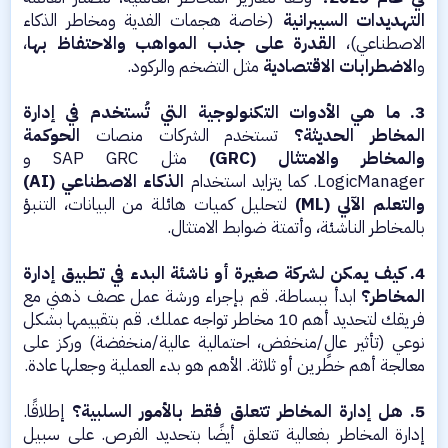
التهديدات السيبرانية
(خاصة هجمات الفدية ومخاطر الذكاء
الاصطناعي)،
القدرة على جذب المواهب والاحتفاظ بها
،
و
الاضطرابات الاقتصادية
مثل التضخم والركود.
3. ما هي الأدوات التكنولوجية التي تُستخدم في إدارة
المخاطر الحديثة؟
تستخدم الشركات منصات
الحوكمة
والمخاطر والامتثال (GRC)
مثل SAP GRC و
LogicManager. كما يتزايد استخدام
الذكاء الاصطناعي (AI)
والتعلم الآلي (ML)
لتحليل كميات هائلة من البيانات، التنبؤ
بالمخاطر الناشئة، وأتمتة ضوابط الامتثال.
4. كيف يمكن لشركة صغيرة أو ناشئة البدء في تطبيق إدارة
المخاطر؟
ابدأ ببساطة. قم بإجراء ورشة عمل عصف ذهني مع
فريقك لتحديد أهم 10 مخاطر تواجه عملك. قم بتقييمها بشكل
نوعي (تأثير عالٍ/منخفض، احتمالية عالية/منخفضة) وركز على
معالجة أهم خطرين أو ثلاثة. الأهم هو بدء العملية وجعلها عادة.
5. هل إدارة المخاطر تتعلق فقط بالأمور السلبية؟
إطلاقًا.
إدارة المخاطر بفعالية تتعلق أيضًا بتحديد الفرص. على سبيل