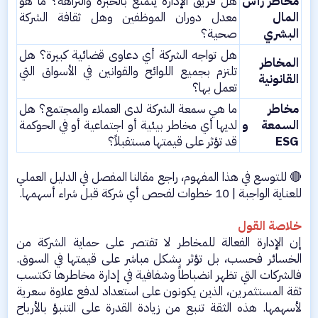
مخاطر رأس
هل فريق الإدارة يتمتع بالخبرة والنزاهة؟ ما هو
المال
معدل دوران الموظفين وهل ثقافة الشركة
البشري
صحية؟​
هل تواجه الشركة أي دعاوى قضائية كبيرة؟ هل
المخاطر
تلتزم بجميع اللوائح والقوانين في الأسواق التي
القانونية
تعمل بها؟​
مخاطر
ما هي سمعة الشركة لدى العملاء والمجتمع؟ هل
السمعة و
لديها أي مخاطر بيئية أو اجتماعية أو في الحوكمة
ESG
قد تؤثر على قيمتها مستقبلاً؟​
🔴 للتوسع في هذا المفهوم، راجع مقالنا المفصل في الدليل العملي
للعناية الواجبة | 10 خطوات لفحص أي شركة قبل شراء أسهمها.
خلاصة القول
إن الإدارة الفعالة للمخاطر لا تقتصر على حماية الشركة من
الخسائر فحسب، بل تؤثر بشكل مباشر على قيمتها في السوق.
فالشركات التي تظهر انضباطاً وشفافية في إدارة مخاطرها تكتسب
ثقة المستثمرين، الذين يكونون على استعداد لدفع علاوة سعرية
لأسهمها. هذه الثقة تنبع من زيادة القدرة على التنبؤ بالأرباح