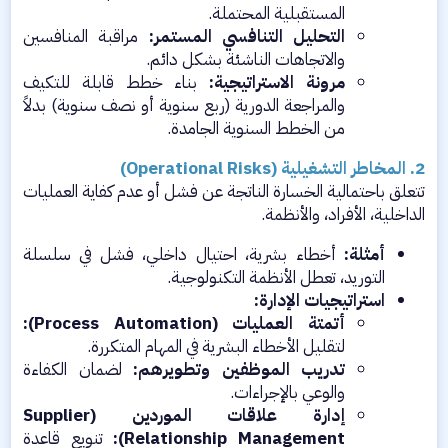
المستقبلية المحتملة.​
التحليل التنافسي المستمر:
مراقبة المنافسين
والاتجاهات الناشئة بشكل دائم.​
مرونة الاستراتيجية:
بناء خطط قابلة للتكيف
والمراجعة الدورية (ربع سنوية أو نصف سنوية) بدلاً
من الخطط السنوية الجامدة.​
2. المخاطر التشغيلية (Operational Risks)
تتعلق باحتمالية الخسارة الناتجة عن فشل أو عدم كفاية العمليات
الداخلية، الأفراد، والأنظمة.​
أمثلة:
أخطاء بشرية، احتيال داخلي، فشل في سلسلة
التوريد، تعطل الأنظمة التكنولوجية.​
استراتيجيات الإدارة:
أتمتة العمليات (Process Automation):
لتقليل الأخطاء البشرية في المهام المتكررة.​
تدريب الموظفين وتطويرهم:
لضمان الكفاءة
والوعي بالإجراءات.​
إدارة علاقات الموردين (Supplier
Relationship Management):
تنويع قاعدة