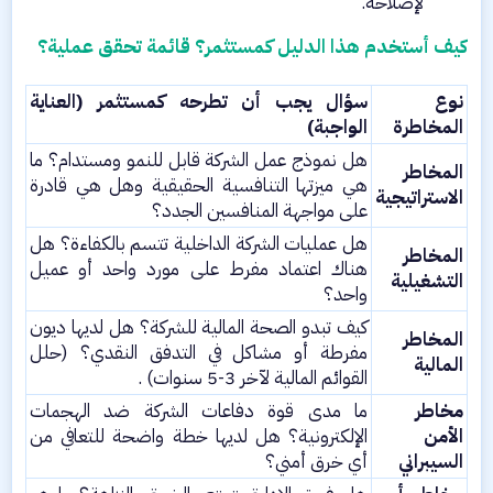
لإصلاحه.​
كيف أستخدم هذا الدليل كمستثمر؟ قائمة تحقق عملية؟
نوع
سؤال يجب أن تطرحه كمستثمر (العناية
المخاطرة
الواجبة)
هل نموذج عمل الشركة قابل للنمو ومستدام؟ ما
المخاطر
هي ميزتها التنافسية الحقيقية وهل هي قادرة
الاستراتيجية
على مواجهة المنافسين الجدد؟​
هل عمليات الشركة الداخلية تتسم بالكفاءة؟ هل
المخاطر
هناك اعتماد مفرط على مورد واحد أو عميل
التشغيلية
واحد؟​
كيف تبدو الصحة المالية للشركة؟ هل لديها ديون
المخاطر
مفرطة أو مشاكل في التدفق النقدي؟ (حلل
المالية
القوائم المالية لآخر 3-5 سنوات) .​
مخاطر
ما مدى قوة دفاعات الشركة ضد الهجمات
الأمن
الإلكترونية؟ هل لديها خطة واضحة للتعافي من
السيبراني
أي خرق أمني؟​