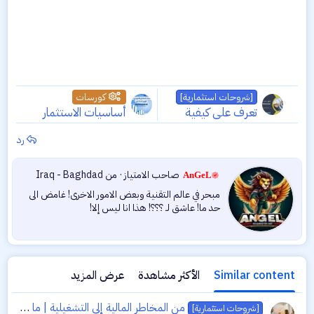
[شروحات استثمارية]
كورسات
تعرف على كيفية
أساسيات الاستثمار
تحديد نسبة
بالأسهم من الصفر -
رد
المخاطرة باحترافية
كورس للمبتدئين
ك
صاحب الامتياز
·
من
Iraq - Baghdad
AnGeL
ت
مبحر في عالم التقنية وبعض الامور الاخرى! غامض الى
ب
حد ما! عاشق لـ ؟؟؟! هذا انا ليس إلا!
ب
و
ا
س
ط
Similar content
الأكثر مشاهدة
عرض المزيد
ة
من المخاطر المالية إلى التشغيلية | ما هي الخطوات الخمس لتقييم المخاطر؟
[شروحات استثمارية]