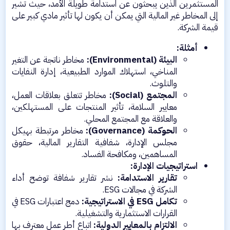
المستثمرين الذين يبحثون عن استدامة طويلة الأمد، حيث تشير
إلى المخاطر غير المالية التي يمكن أن يكون لها تأثير مادي كبير على
قيمة الشركة.​
أمثلة:
البيئة (Environmental):
مخاطر ناتجة عن التغير
المناخي، استهلاك الموارد الطبيعية، إدارة النفايات
والتلوث.​
المجتمع (Social):
مخاطر تتعلق بعلاقات العمل،
معايير السلامة، تأثير المنتجات على المستهلكين،
والعلاقة مع المجتمع المحلي.​
الحوكمة (Governance):
مخاطر مرتبطة بهيكل
مجلس الإدارة، شفافية التقارير المالية، حقوق
المساهمين، ومكافحة الفساد.​
استراتيجيات الإدارة:
تقارير الاستدامة:
نشر تقارير شفافة توضح أداء
الشركة في مجالات ESG.​
تكامل ESG في الاستراتيجية:
دمج اعتبارات ESG في
القرارات الاستثمارية والتشغيلية.​
الالتزام بالمعايير الدولية:
اتباع أطر عمل معترف بها